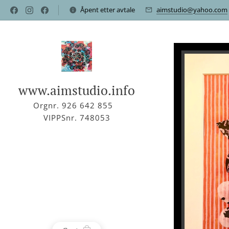
Åpent etter avtale
aimstudio@yahoo.com
www.aimstudio.info
Orgnr. 926 642 855
VIPPSnr. 748053