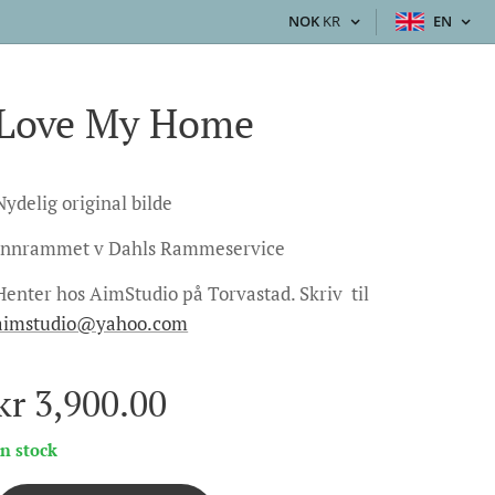
NOK
KR
EN
Love My Home
Nydelig original bilde
Innrammet v Dahls Rammeservice
Henter hos AimStudio på Torvastad. Skriv til
aimstudio@yahoo.com
kr
3,900.00
In stock