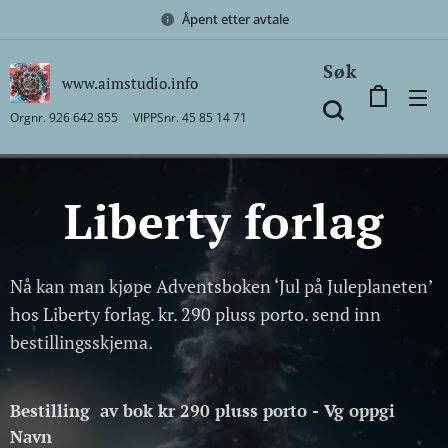
Åpent etter avtale
Søk
www.aimstudio.info
Orgnr. 926 642 855 VIPPSnr. 45 85 14 71
Liberty forlag
Nå kan man kjøpe Adventsboken ‘Jul på Juleplaneten’
hos Liberty forlag. kr. 290 pluss porto. send inn
bestillingsskjema.
Bestilling av bok kr 290 pluss porto - Vg oppgi
Navn