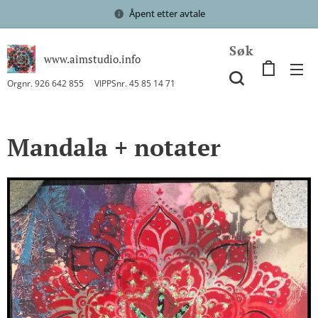
Åpent etter avtale
Søk
www.aimstudio.info
Orgnr. 926 642 855 VIPPSnr. 45 85 14 71
Mandala + notater